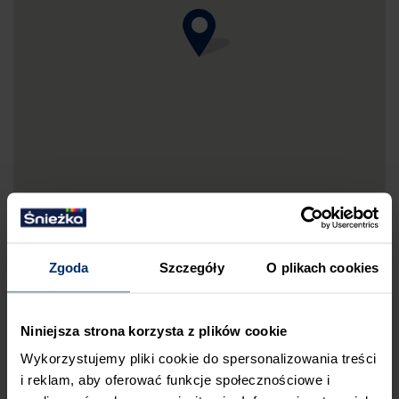
Zgoda
Szczegóły
O plikach cookies
DRUKUJ MAPKĘ DOJAZDU
Niniejsza strona korzysta z plików cookie
ZGŁOŚ BŁĄD
Wykorzystujemy pliki cookie do spersonalizowania treści
PRZED WIZYTĄ W SKLEPIE POLECAMY:
i reklam, aby oferować funkcje społecznościowe i