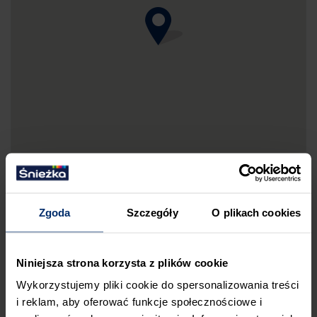
Zgoda
Szczegóły
O plikach cookies
DRUKUJ MAPKĘ DOJAZDU
Niniejsza strona korzysta z plików cookie
ZGŁOŚ BŁĄD
Wykorzystujemy pliki cookie do spersonalizowania treści
PRZED WIZYTĄ W SKLEPIE POLECAMY:
i reklam, aby oferować funkcje społecznościowe i