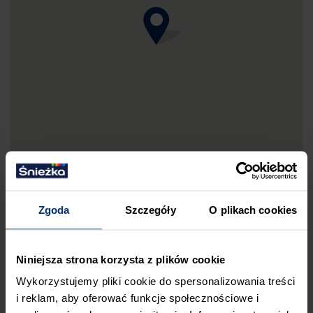
Zgoda
Szczegóły
O plikach cookies
DRUKUJ MAPKĘ DOJAZDU
Niniejsza strona korzysta z plików cookie
ZGŁOŚ BŁĄD
Wykorzystujemy pliki cookie do spersonalizowania treści
PRZED WIZYTĄ W SKLEPIE POLECAMY:
i reklam, aby oferować funkcje społecznościowe i