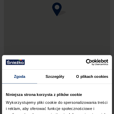
Zgoda
Szczegóły
O plikach cookies
DRUKUJ MAPKĘ DOJAZDU
Niniejsza strona korzysta z plików cookie
ZGŁOŚ BŁĄD
Wykorzystujemy pliki cookie do spersonalizowania treści
PRZED WIZYTĄ W SKLEPIE POLECAMY:
i reklam, aby oferować funkcje społecznościowe i