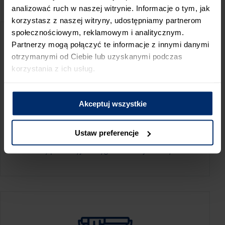
PRZED WIZYTĄ W SKLEPIE POLECAMY:
analizować ruch w naszej witrynie. Informacje o tym, jak
korzystasz z naszej witryny, udostępniamy partnerom
społecznościowym, reklamowym i analitycznym.
Partnerzy mogą połączyć te informacje z innymi danymi
otrzymanymi od Ciebie lub uzyskanymi podczas
korzystania z ich usług.
Akceptuj wszystkie
KALKULATOR ZUŻYCIA
Ustaw preferencje
Oblicz, jaką ilość produktów potrzebujesz,
aby perfekcyjnie wygładzić swoje ściany.