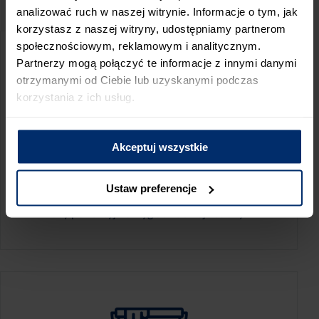
PRZED WIZYTĄ W SKLEPIE POLECAMY:
analizować ruch w naszej witrynie. Informacje o tym, jak
korzystasz z naszej witryny, udostępniamy partnerom
społecznościowym, reklamowym i analitycznym.
Partnerzy mogą połączyć te informacje z innymi danymi
otrzymanymi od Ciebie lub uzyskanymi podczas
korzystania z ich usług.
Akceptuj wszystkie
KALKULATOR ZUŻYCIA
Ustaw preferencje
Oblicz, jaką ilość produktów potrzebujesz,
aby perfekcyjnie wygładzić swoje ściany.