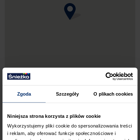
Zgoda
Szczegóły
O plikach cookies
DRUKUJ MAPKĘ DOJAZDU
Niniejsza strona korzysta z plików cookie
ZGŁOŚ BŁĄD
Wykorzystujemy pliki cookie do spersonalizowania treści
PRZED WIZYTĄ W SKLEPIE POLECAMY:
i reklam, aby oferować funkcje społecznościowe i