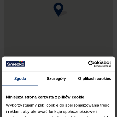
Zgoda
Szczegóły
O plikach cookies
DRUKUJ MAPKĘ DOJAZDU
Niniejsza strona korzysta z plików cookie
ZGŁOŚ BŁĄD
Wykorzystujemy pliki cookie do spersonalizowania treści
PRZED WIZYTĄ W SKLEPIE POLECAMY:
i reklam, aby oferować funkcje społecznościowe i