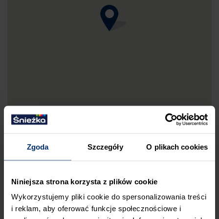
Zgoda
Szczegóły
O plikach cookies
DRUKUJ MAPKĘ DOJAZDU
Niniejsza strona korzysta z plików cookie
ZGŁOŚ BŁĄD
Wykorzystujemy pliki cookie do spersonalizowania treści
PRZED WIZYTĄ W SKLEPIE POLECAMY:
i reklam, aby oferować funkcje społecznościowe i