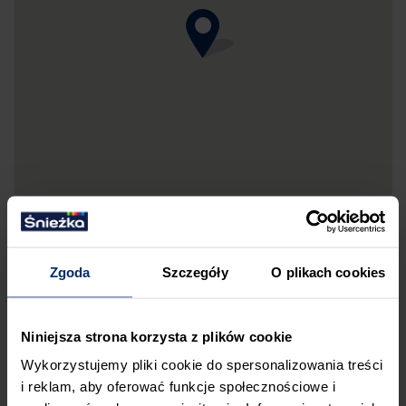
Zgoda
Szczegóły
O plikach cookies
DRUKUJ MAPKĘ DOJAZDU
Niniejsza strona korzysta z plików cookie
ZGŁOŚ BŁĄD
Wykorzystujemy pliki cookie do spersonalizowania treści
PRZED WIZYTĄ W SKLEPIE POLECAMY:
i reklam, aby oferować funkcje społecznościowe i