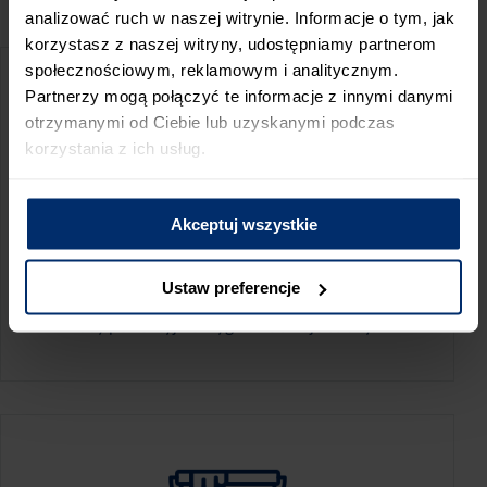
PRZED WIZYTĄ W SKLEPIE POLECAMY:
analizować ruch w naszej witrynie. Informacje o tym, jak
korzystasz z naszej witryny, udostępniamy partnerom
społecznościowym, reklamowym i analitycznym.
Partnerzy mogą połączyć te informacje z innymi danymi
otrzymanymi od Ciebie lub uzyskanymi podczas
korzystania z ich usług.
Akceptuj wszystkie
KALKULATOR ZUŻYCIA
Ustaw preferencje
Oblicz, jaką ilość produktów potrzebujesz,
aby perfekcyjnie wygładzić swoje ściany.