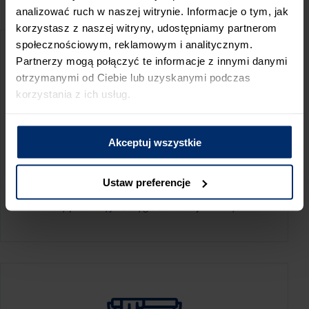
PRZED WIZYTĄ W SKLEPIE POLECAMY:
analizować ruch w naszej witrynie. Informacje o tym, jak
korzystasz z naszej witryny, udostępniamy partnerom
społecznościowym, reklamowym i analitycznym.
Partnerzy mogą połączyć te informacje z innymi danymi
otrzymanymi od Ciebie lub uzyskanymi podczas
korzystania z ich usług.
Akceptuj wszystkie
KALKULATOR ZUŻYCIA
Ustaw preferencje
Oblicz, jaką ilość produktów potrzebujesz,
aby perfekcyjnie wygładzić swoje ściany.