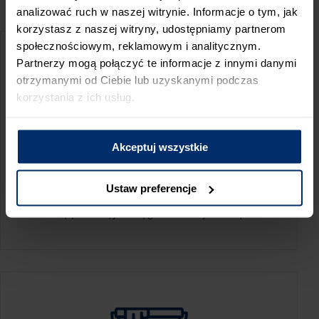
PRZED WIZYTĄ W SKLEPIE POLECAMY:
analizować ruch w naszej witrynie. Informacje o tym, jak
korzystasz z naszej witryny, udostępniamy partnerom
społecznościowym, reklamowym i analitycznym.
Partnerzy mogą połączyć te informacje z innymi danymi
otrzymanymi od Ciebie lub uzyskanymi podczas
korzystania z ich usług.
Akceptuj wszystkie
KALKULATOR ZUŻYCIA
Ustaw preferencje
Oblicz, jaką ilość produktów potrzebujesz,
aby perfekcyjnie wygładzić swoje ściany.