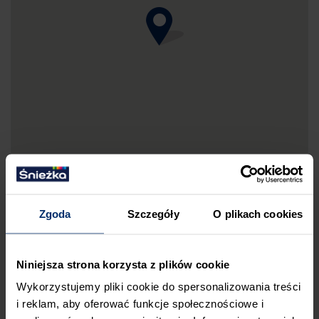
Zgoda
Szczegóły
O plikach cookies
DRUKUJ MAPKĘ DOJAZDU
Niniejsza strona korzysta z plików cookie
ZGŁOŚ BŁĄD
Wykorzystujemy pliki cookie do spersonalizowania treści
PRZED WIZYTĄ W SKLEPIE POLECAMY:
i reklam, aby oferować funkcje społecznościowe i