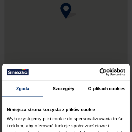
Zgoda
Szczegóły
O plikach cookies
DRUKUJ MAPKĘ DOJAZDU
Niniejsza strona korzysta z plików cookie
ZGŁOŚ BŁĄD
Wykorzystujemy pliki cookie do spersonalizowania treści
PRZED WIZYTĄ W SKLEPIE POLECAMY:
i reklam, aby oferować funkcje społecznościowe i