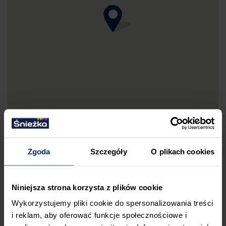
Zgoda
Szczegóły
O plikach cookies
DRUKUJ MAPKĘ DOJAZDU
Niniejsza strona korzysta z plików cookie
ZGŁOŚ BŁĄD
Wykorzystujemy pliki cookie do spersonalizowania treści
PRZED WIZYTĄ W SKLEPIE POLECAMY:
i reklam, aby oferować funkcje społecznościowe i