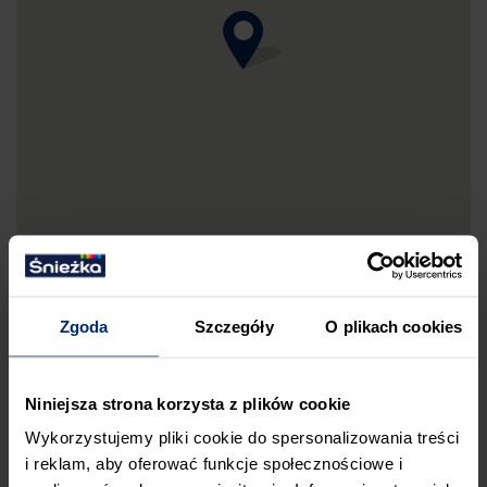
Zgoda
Szczegóły
O plikach cookies
DRUKUJ MAPKĘ DOJAZDU
Niniejsza strona korzysta z plików cookie
ZGŁOŚ BŁĄD
Wykorzystujemy pliki cookie do spersonalizowania treści
PRZED WIZYTĄ W SKLEPIE POLECAMY:
i reklam, aby oferować funkcje społecznościowe i