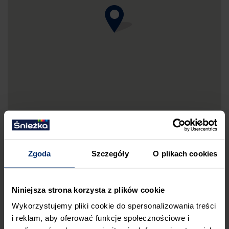
Zgoda
Szczegóły
O plikach cookies
DRUKUJ MAPKĘ DOJAZDU
Niniejsza strona korzysta z plików cookie
ZGŁOŚ BŁĄD
Wykorzystujemy pliki cookie do spersonalizowania treści
PRZED WIZYTĄ W SKLEPIE POLECAMY:
i reklam, aby oferować funkcje społecznościowe i