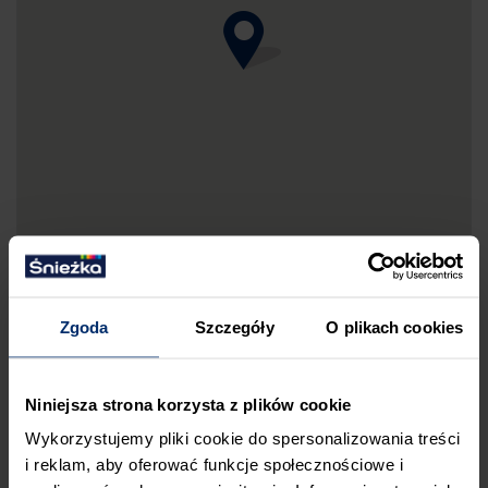
Zgoda
Szczegóły
O plikach cookies
DRUKUJ MAPKĘ DOJAZDU
Niniejsza strona korzysta z plików cookie
ZGŁOŚ BŁĄD
Wykorzystujemy pliki cookie do spersonalizowania treści
PRZED WIZYTĄ W SKLEPIE POLECAMY:
i reklam, aby oferować funkcje społecznościowe i