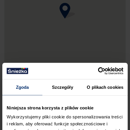
Zgoda
Szczegóły
O plikach cookies
DRUKUJ MAPKĘ DOJAZDU
Niniejsza strona korzysta z plików cookie
ZGŁOŚ BŁĄD
Wykorzystujemy pliki cookie do spersonalizowania treści
PRZED WIZYTĄ W SKLEPIE POLECAMY:
i reklam, aby oferować funkcje społecznościowe i