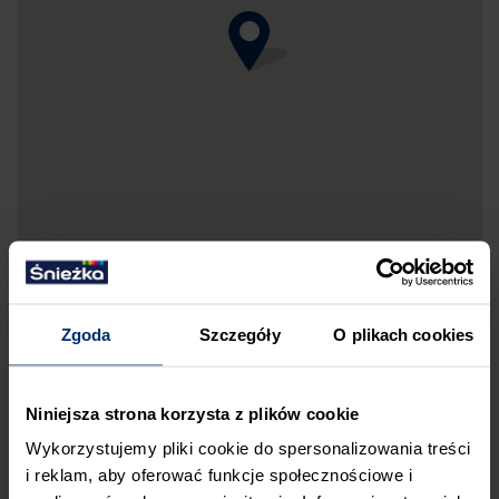
Zgoda
Szczegóły
O plikach cookies
DRUKUJ MAPKĘ DOJAZDU
Niniejsza strona korzysta z plików cookie
ZGŁOŚ BŁĄD
Wykorzystujemy pliki cookie do spersonalizowania treści
PRZED WIZYTĄ W SKLEPIE POLECAMY:
i reklam, aby oferować funkcje społecznościowe i