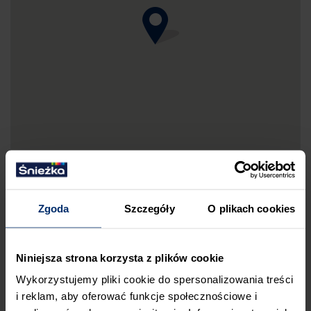
Zgoda
Szczegóły
O plikach cookies
DRUKUJ MAPKĘ DOJAZDU
Niniejsza strona korzysta z plików cookie
ZGŁOŚ BŁĄD
Wykorzystujemy pliki cookie do spersonalizowania treści
PRZED WIZYTĄ W SKLEPIE POLECAMY:
i reklam, aby oferować funkcje społecznościowe i