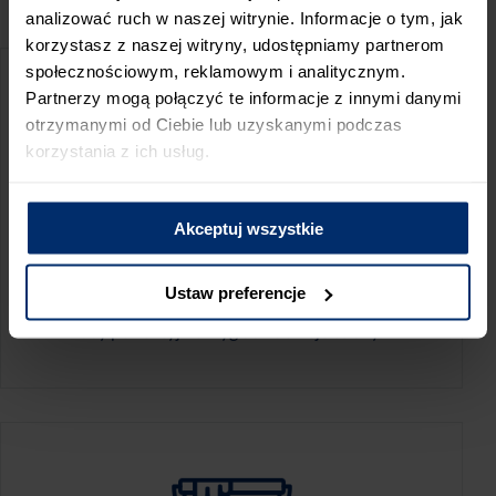
PRZED WIZYTĄ W SKLEPIE POLECAMY:
analizować ruch w naszej witrynie. Informacje o tym, jak
korzystasz z naszej witryny, udostępniamy partnerom
społecznościowym, reklamowym i analitycznym.
Partnerzy mogą połączyć te informacje z innymi danymi
otrzymanymi od Ciebie lub uzyskanymi podczas
korzystania z ich usług.
Akceptuj wszystkie
KALKULATOR ZUŻYCIA
Ustaw preferencje
Oblicz, jaką ilość produktów potrzebujesz,
aby perfekcyjnie wygładzić swoje ściany.