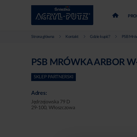
PRO
Strona główna
Kontakt
Gdzie kupić?
PSB Mrów
PSB MRÓWKA ARBOR 
SKLEP PARTNERSKI
Adres:
Jędrzejowska 79 D
29-100, Włoszczowa