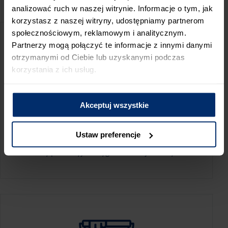
PRZED WIZYTĄ W SKLEPIE POLECAMY:
analizować ruch w naszej witrynie. Informacje o tym, jak
korzystasz z naszej witryny, udostępniamy partnerom
społecznościowym, reklamowym i analitycznym.
Partnerzy mogą połączyć te informacje z innymi danymi
otrzymanymi od Ciebie lub uzyskanymi podczas
korzystania z ich usług.
Akceptuj wszystkie
KALKULATOR ZUŻYCIA
Ustaw preferencje
Oblicz, jaką ilość produktów potrzebujesz,
aby perfekcyjnie wygładzić swoje ściany.