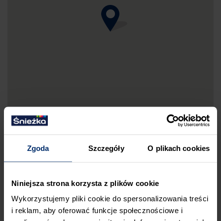
Zgoda
Szczegóły
O plikach cookies
DRUKUJ MAPKĘ DOJAZDU
Niniejsza strona korzysta z plików cookie
ZGŁOŚ BŁĄD
Wykorzystujemy pliki cookie do spersonalizowania treści
PRZED WIZYTĄ W SKLEPIE POLECAMY:
i reklam, aby oferować funkcje społecznościowe i