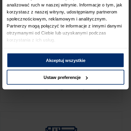
PRZED WIZYTĄ W SKLEPIE POLECAMY:
analizować ruch w naszej witrynie. Informacje o tym, jak
korzystasz z naszej witryny, udostępniamy partnerom
społecznościowym, reklamowym i analitycznym.
Partnerzy mogą połączyć te informacje z innymi danymi
otrzymanymi od Ciebie lub uzyskanymi podczas
korzystania z ich usług.
Akceptuj wszystkie
KALKULATOR ZUŻYCIA
Ustaw preferencje
Oblicz, jaką ilość produktów potrzebujesz,
aby perfekcyjnie wygładzić swoje ściany.