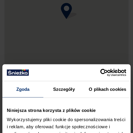
Zgoda
Szczegóły
O plikach cookies
DRUKUJ MAPKĘ DOJAZDU
Niniejsza strona korzysta z plików cookie
ZGŁOŚ BŁĄD
Wykorzystujemy pliki cookie do spersonalizowania treści
PRZED WIZYTĄ W SKLEPIE POLECAMY:
i reklam, aby oferować funkcje społecznościowe i