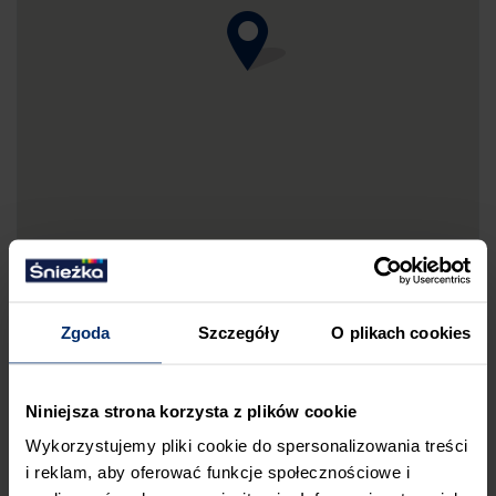
Zgoda
Szczegóły
O plikach cookies
DRUKUJ MAPKĘ DOJAZDU
Niniejsza strona korzysta z plików cookie
ZGŁOŚ BŁĄD
Wykorzystujemy pliki cookie do spersonalizowania treści
PRZED WIZYTĄ W SKLEPIE POLECAMY:
i reklam, aby oferować funkcje społecznościowe i