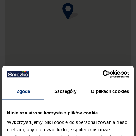
Zgoda
Szczegóły
O plikach cookies
DRUKUJ MAPKĘ DOJAZDU
Niniejsza strona korzysta z plików cookie
ZGŁOŚ BŁĄD
Wykorzystujemy pliki cookie do spersonalizowania treści
PRZED WIZYTĄ W SKLEPIE POLECAMY:
i reklam, aby oferować funkcje społecznościowe i