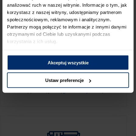
PRZED WIZYTĄ W SKLEPIE POLECAMY:
analizować ruch w naszej witrynie. Informacje o tym, jak
korzystasz z naszej witryny, udostępniamy partnerom
społecznościowym, reklamowym i analitycznym.
Partnerzy mogą połączyć te informacje z innymi danymi
otrzymanymi od Ciebie lub uzyskanymi podczas
korzystania z ich usług.
Akceptuj wszystkie
KALKULATOR ZUŻYCIA
Ustaw preferencje
Oblicz, jaką ilość produktów potrzebujesz,
aby perfekcyjnie wygładzić swoje ściany.