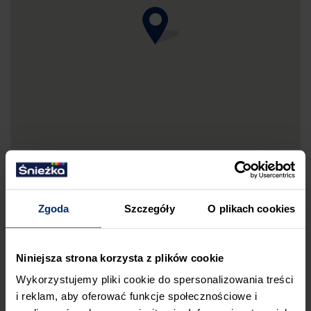
Zgoda
Szczegóły
O plikach cookies
DRUKUJ MAPKĘ DOJAZDU
Niniejsza strona korzysta z plików cookie
ZGŁOŚ BŁĄD
Wykorzystujemy pliki cookie do spersonalizowania treści
PRZED WIZYTĄ W SKLEPIE POLECAMY:
i reklam, aby oferować funkcje społecznościowe i