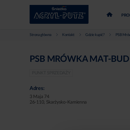
PRO
Strona główna
Kontakt
Gdzie kupić?
PSB Mró
PSB MRÓWKA MAT-BUD
PUNKT SPRZEDAŻY
Adres:
3 Maja 74
26-110, Skarżysko-Kamienna