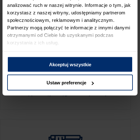
PRZED WIZYTĄ W SKLEPIE POLECAMY:
analizować ruch w naszej witrynie. Informacje o tym, jak
korzystasz z naszej witryny, udostępniamy partnerom
społecznościowym, reklamowym i analitycznym.
Partnerzy mogą połączyć te informacje z innymi danymi
otrzymanymi od Ciebie lub uzyskanymi podczas
korzystania z ich usług.
Akceptuj wszystkie
KALKULATOR ZUŻYCIA
Ustaw preferencje
Oblicz, jaką ilość produktów potrzebujesz,
aby perfekcyjnie wygładzić swoje ściany.