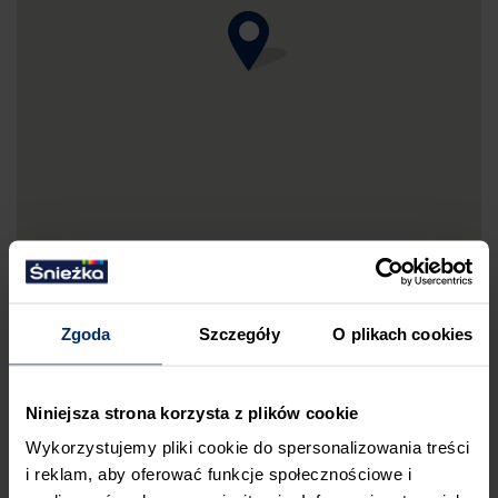
Zgoda
Szczegóły
O plikach cookies
DRUKUJ MAPKĘ DOJAZDU
Niniejsza strona korzysta z plików cookie
ZGŁOŚ BŁĄD
Wykorzystujemy pliki cookie do spersonalizowania treści
PRZED WIZYTĄ W SKLEPIE POLECAMY:
i reklam, aby oferować funkcje społecznościowe i