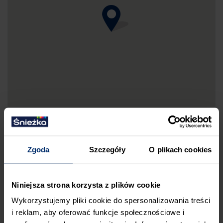
Zgoda
Szczegóły
O plikach cookies
DRUKUJ MAPKĘ DOJAZDU
Niniejsza strona korzysta z plików cookie
ZGŁOŚ BŁĄD
Wykorzystujemy pliki cookie do spersonalizowania treści
PRZED WIZYTĄ W SKLEPIE POLECAMY:
i reklam, aby oferować funkcje społecznościowe i