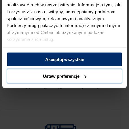
PRZED WIZYTĄ W SKLEPIE POLECAMY:
analizować ruch w naszej witrynie. Informacje o tym, jak
korzystasz z naszej witryny, udostępniamy partnerom
społecznościowym, reklamowym i analitycznym.
Partnerzy mogą połączyć te informacje z innymi danymi
otrzymanymi od Ciebie lub uzyskanymi podczas
korzystania z ich usług.
Akceptuj wszystkie
KALKULATOR ZUŻYCIA
Ustaw preferencje
Oblicz, jaką ilość produktów potrzebujesz,
aby perfekcyjnie wygładzić swoje ściany.