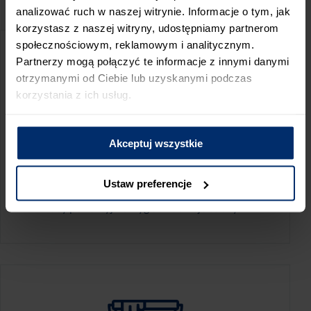
PRZED WIZYTĄ W SKLEPIE POLECAMY:
analizować ruch w naszej witrynie. Informacje o tym, jak
korzystasz z naszej witryny, udostępniamy partnerom
społecznościowym, reklamowym i analitycznym.
Partnerzy mogą połączyć te informacje z innymi danymi
otrzymanymi od Ciebie lub uzyskanymi podczas
korzystania z ich usług.
Akceptuj wszystkie
KALKULATOR ZUŻYCIA
Ustaw preferencje
Oblicz, jaką ilość produktów potrzebujesz,
aby perfekcyjnie wygładzić swoje ściany.