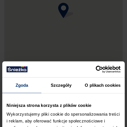
Zgoda
Szczegóły
O plikach cookies
DRUKUJ MAPKĘ DOJAZDU
Niniejsza strona korzysta z plików cookie
ZGŁOŚ BŁĄD
Wykorzystujemy pliki cookie do spersonalizowania treści
PRZED WIZYTĄ W SKLEPIE POLECAMY:
i reklam, aby oferować funkcje społecznościowe i