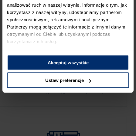
PRZED WIZYTĄ W SKLEPIE POLECAMY:
analizować ruch w naszej witrynie. Informacje o tym, jak
korzystasz z naszej witryny, udostępniamy partnerom
społecznościowym, reklamowym i analitycznym.
Partnerzy mogą połączyć te informacje z innymi danymi
otrzymanymi od Ciebie lub uzyskanymi podczas
korzystania z ich usług.
Akceptuj wszystkie
KALKULATOR ZUŻYCIA
Ustaw preferencje
Oblicz, jaką ilość produktów potrzebujesz,
aby perfekcyjnie wygładzić swoje ściany.