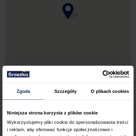
Zgoda
Szczegóły
O plikach cookies
DRUKUJ MAPKĘ DOJAZDU
Niniejsza strona korzysta z plików cookie
ZGŁOŚ BŁĄD
Wykorzystujemy pliki cookie do spersonalizowania treści
PRZED WIZYTĄ W SKLEPIE POLECAMY:
i reklam, aby oferować funkcje społecznościowe i