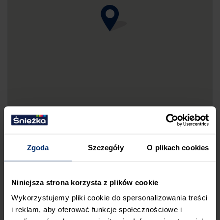
Zgoda
Szczegóły
O plikach cookies
DRUKUJ MAPKĘ DOJAZDU
Niniejsza strona korzysta z plików cookie
ZGŁOŚ BŁĄD
Wykorzystujemy pliki cookie do spersonalizowania treści
PRZED WIZYTĄ W SKLEPIE POLECAMY:
i reklam, aby oferować funkcje społecznościowe i