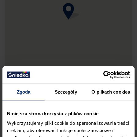
Zgoda
Szczegóły
O plikach cookies
DRUKUJ MAPKĘ DOJAZDU
Niniejsza strona korzysta z plików cookie
ZGŁOŚ BŁĄD
Wykorzystujemy pliki cookie do spersonalizowania treści
PRZED WIZYTĄ W SKLEPIE POLECAMY:
i reklam, aby oferować funkcje społecznościowe i