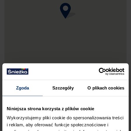
Zgoda
Szczegóły
O plikach cookies
DRUKUJ MAPKĘ DOJAZDU
Niniejsza strona korzysta z plików cookie
ZGŁOŚ BŁĄD
Wykorzystujemy pliki cookie do spersonalizowania treści
PRZED WIZYTĄ W SKLEPIE POLECAMY:
i reklam, aby oferować funkcje społecznościowe i