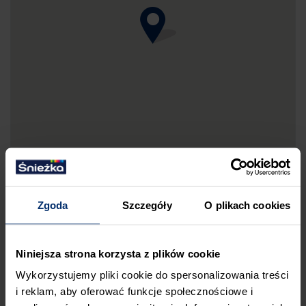
Zgoda
Szczegóły
O plikach cookies
DRUKUJ MAPKĘ DOJAZDU
Niniejsza strona korzysta z plików cookie
ZGŁOŚ BŁĄD
Wykorzystujemy pliki cookie do spersonalizowania treści
PRZED WIZYTĄ W SKLEPIE POLECAMY:
i reklam, aby oferować funkcje społecznościowe i