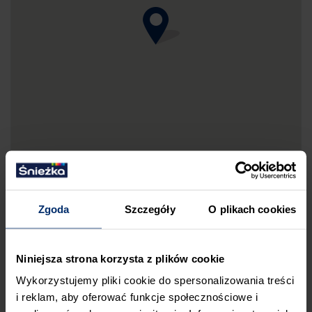
Zgoda
Szczegóły
O plikach cookies
DRUKUJ MAPKĘ DOJAZDU
Niniejsza strona korzysta z plików cookie
ZGŁOŚ BŁĄD
Wykorzystujemy pliki cookie do spersonalizowania treści
PRZED WIZYTĄ W SKLEPIE POLECAMY:
i reklam, aby oferować funkcje społecznościowe i