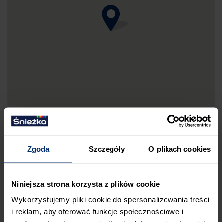
Zgoda
Szczegóły
O plikach cookies
DRUKUJ MAPKĘ DOJAZDU
Niniejsza strona korzysta z plików cookie
ZGŁOŚ BŁĄD
Wykorzystujemy pliki cookie do spersonalizowania treści
PRZED WIZYTĄ W SKLEPIE POLECAMY:
i reklam, aby oferować funkcje społecznościowe i