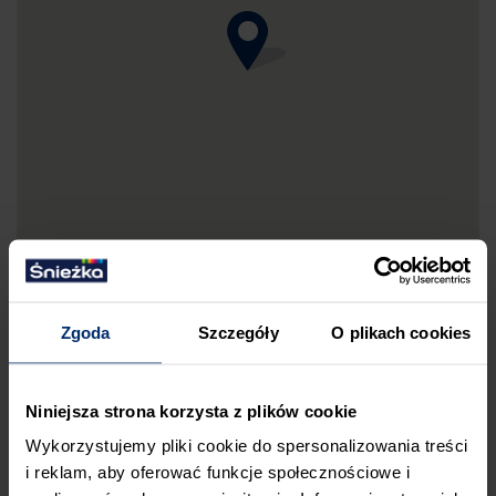
Zgoda
Szczegóły
O plikach cookies
DRUKUJ MAPKĘ DOJAZDU
Niniejsza strona korzysta z plików cookie
ZGŁOŚ BŁĄD
Wykorzystujemy pliki cookie do spersonalizowania treści
PRZED WIZYTĄ W SKLEPIE POLECAMY:
i reklam, aby oferować funkcje społecznościowe i