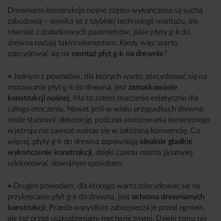
Drewniane konstrukcje nośne często wykańczane są suchą
zabudową – wynika to z szybkiej technologii montażu, ale
również z dodatkowych parametrów, jakie płyty g-k do
drewna nadają takim elementom. Kiedy więc warto
zdecydować się na
montaż płyt g-k na drewnie
?
• Jednym z powodów, dla których warto zdecydować się na
mocowanie płyt g-k do drewna, jest
zamaskowanie
konstrukcji nośnej
. Ma to zatem znaczenie estetyczne dla
całego otoczenia. Nawet jeśli w wielu przypadkach drewno
może stanowić dekorację, podczas aranżowania konkretnego
wystroju nie zawsze wpisze się w założoną konwencję. Co
więcej, płyty g-k do drewna zapewniają
idealnie gładkie
wykończenie konstrukcji
, dzięki czemu można ją łatwiej
udekorować dowolnym sposobem.
• Drugim powodem, dla którego warto zdecydować się na
przykręcanie płyt g-k do drewna, jest
ochrona drewnianych
konstrukcji
. Przede wszystkim zabezpiecza je przed ogniem,
ale też przed uszkodzeniami mechanicznymi. Dzięki temu nie