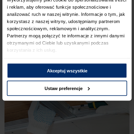
i reklam, aby oferować funkcje społecznościowe i
Decydując się na montaż płyt g-k do drewna, możesz
zastosować stelaże z profili
, do których przykręcisz regipsy –
analizować ruch w naszej witrynie. Informacje o tym, jak
w tym przypadku powinieneś wykorzystać specjalne
korzystasz z naszej witryny, udostępniamy partnerom
blachowkręty lub wkręty do metalu. Inną opcją jest
społecznościowym, reklamowym i analitycznym.
przykręcenie płyt g-k bezpośrednio do drewna
– tutaj z kolei
Partnerzy mogą połączyć te informacje z innymi danymi
potrzebne są wkręty g-k do drewna. Nie zaleca się natomiast
otrzymanymi od Ciebie lub uzyskanymi podczas
klejenia płyt g-k do drewna – drewniane konstrukcje stale
korzystania z ich usług.
pracują, rozszerzając się i kurcząc, więc to rozwiązanie nie
sprawdza się tak dobrze w przypadku ścian.
Akceptuj wszystkie
Ustaw preferencje