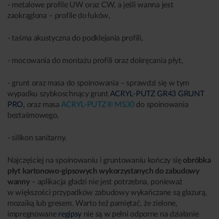
- metalowe profile UW oraz CW, a jeśli wanna jest
zaokrąglona – profile do łuków,
- taśma akustyczna do podklejania profili,
- mocowania do montażu profili oraz dokręcania płyt,
- grunt oraz masa do spoinowania – sprawdzi się w tym
wypadku szybkoschnący grunt
ACRYL-PUTZ GR43 GRUNT
PRO,
oraz masa
ACRYL-PUTZ® MS30
do spoinowania
beztaśmowego,
- silikon sanitarny.
Najczęściej na spoinowaniu i gruntowaniu kończy się
obróbka
płyt kartonowo-gipsowych wykorzystanych do zabudowy
wanny
– aplikacja gładzi nie jest potrzebna, ponieważ
w większości przypadków zabudowy wykańczane są glazurą,
mozaiką lub gresem. Warto też pamiętać, że zielone,
impregnowane
regipsy
nie są w pełni odporne na działanie