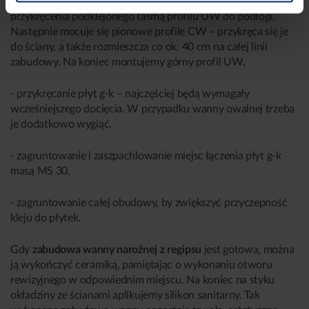
- montaż stelaża z profili – pracę rozpoczyna się od
przykręcenia podklejonego taśmą profilu UW do podłogi.
Następnie mocuje się pionowe profile CW – przykręca się je
do ściany, a także rozmieszcza co ok. 40 cm na całej linii
zabudowy. Na koniec montujemy górny profil UW,
- przykręcanie płyt g-k – najczęściej będą wymagały
wcześniejszego docięcia. W przypadku wanny owalnej trzeba
je dodatkowo wygiąć,
- zagruntowanie i zaszpachlowanie miejsc łączenia płyt g-k
masą MS 30,
- zagruntowanie całej obudowy, by zwiększyć przyczepność
kleju do płytek.
Gdy
zabudowa wanny narożnej z regipsu
jest gotowa, można
ją wykończyć ceramiką, pamiętając o wykonaniu otworu
rewizyjnego w odpowiednim miejscu. Na koniec na styku
okładziny ze ścianami aplikujemy silikon sanitarny. Tak