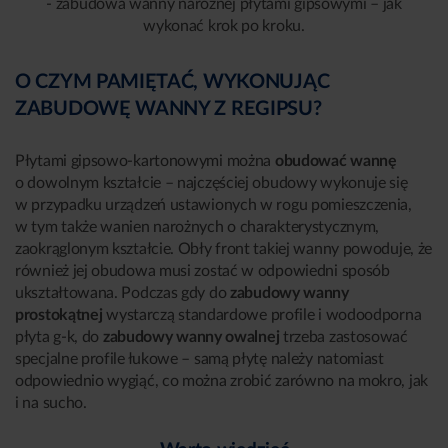
- zabudowa wanny narożnej płytami gipsowymi – jak
wykonać krok po kroku.
O CZYM PAMIĘTAĆ, WYKONUJĄC
ZABUDOWĘ WANNY Z REGIPSU?
Płytami gipsowo-kartonowymi można
obudować wannę
o dowolnym kształcie – najczęściej obudowy wykonuje się
w przypadku urządzeń ustawionych w rogu pomieszczenia,
w tym także wanien narożnych o charakterystycznym,
zaokrąglonym kształcie. Obły front takiej wanny powoduje, że
również jej obudowa musi zostać w odpowiedni sposób
ukształtowana. Podczas gdy do
zabudowy wanny
prostokątnej
wystarczą standardowe profile i wodoodporna
płyta g-k, do
zabudowy wanny owalnej
trzeba zastosować
specjalne profile łukowe – samą płytę należy natomiast
odpowiednio wygiąć, co można zrobić zarówno na mokro, jak
i na sucho.