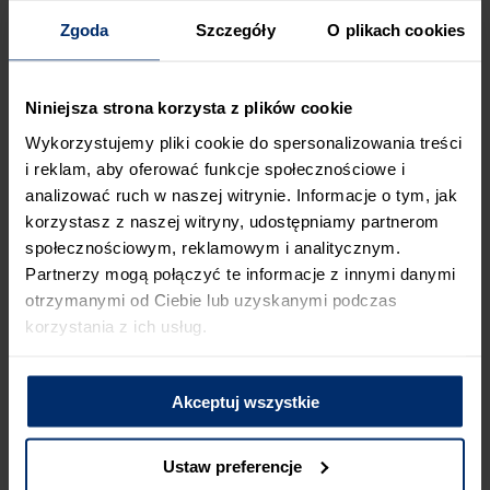
Zgoda
Szczegóły
O plikach cookies
ZABUDOWA WANNY NAROŻNEJ PŁYTAMI
GIPSOWYMI – JAK WYKONAĆ KROK PO
Niniejsza strona korzysta z plików cookie
KROKU?
Wykorzystujemy pliki cookie do spersonalizowania treści
i reklam, aby oferować funkcje społecznościowe i
W przypadku
zabudowy wanny aranżacje
dowodzą, że może
analizować ruch w naszej witrynie. Informacje o tym, jak
ona przyjąć wiele ciekawych form, a także zostać uzupełniona
korzystasz z naszej witryny, udostępniamy partnerom
o dodatkowe półki, co zależy od indywidualnego projektu
społecznościowym, reklamowym i analitycznym.
i upodobań inwestora. Wykonanie zabudowy wanny nie jest
trudne, lecz wymaga postępowania krok po kroku i dużej
Partnerzy mogą połączyć te informacje z innymi danymi
precyzji. Oto jak w kilku etapach stworzyć taką obudowę:
otrzymanymi od Ciebie lub uzyskanymi podczas
korzystania z ich usług.
- po zamontowaniu i wypoziomowaniu wanny, trzeba
wykonać jej obrys i zaznaczyć linie, wzdłuż których będą
montowane profile – w pomiarach należy uwzględnić grubość
Akceptuj wszystkie
całej zabudowy wraz z okładziną, tak aby ostatecznie ścianki
obudowy znajdowały się na równi z brzegiem wanny,
Ustaw preferencje