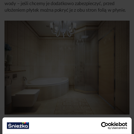
wody – jeśli chcemy je dodatkowo zabezpieczyć, przed
ułożeniem płytek można pokryć je z obu stron folią w płynie.
Zabudowa wanny narożnej płytami gipsowymi w klasycznej łazience